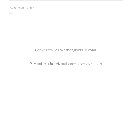
2025.06.06 02:09
Copyright ©
2026
cabongtvorg's Ownd
.
Powered by
無料でホームページをつくろう
AmebaOwnd
フォロー